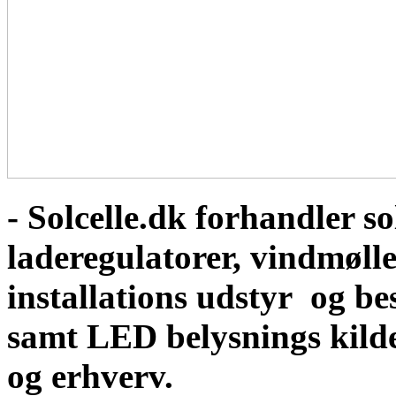
- Solcelle.dk forhandler sol
laderegulatorer, vindmølle
installations udstyr og b
samt LED belysnings kild
og erhverv.