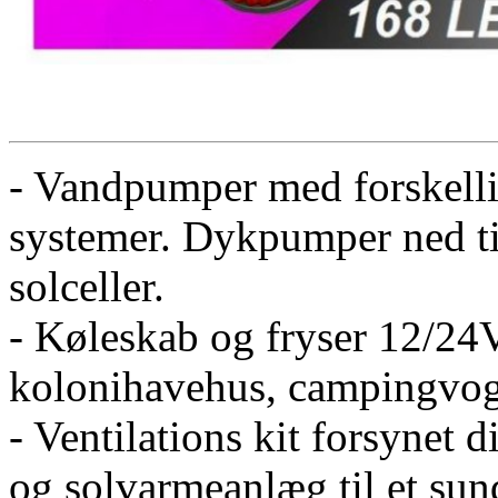
- Vandpumper med forskellig
systemer. Dykpumper ned til
solceller.
- Køleskab og fryser 12/24V
kolonihavehus, campingvog
- Ventilations kit forsynet d
og solvarmeanlæg til et sun