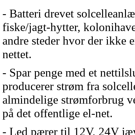
- Batteri drevet solcellean
fiske/jagt-hytter, kolonihav
andre steder hvor der ikke e
nettet.
- Spar penge med et nettils
producerer strøm fra solcel
almindelige strømforbrug 
på det offentlige el-net.
- Led pærer til 12V, 24V j