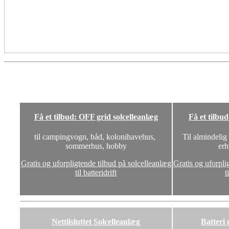
Få et tilbud: OFF grid solcelleanlæg
Få et tilbu
til campingvogn, båd, kolonihavehus,
Til almindelig
sommerhus, hobby
erh
Gratis og uforpligtende tilbud på solcelleanlæg
Gratis og uforpli
til batteridrift
t
Nettilsluttet Solcelleanlæg
Batteri 