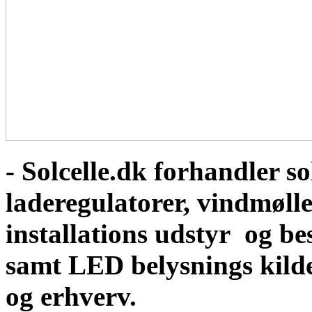
- Solcelle.dk forhandler sol
laderegulatorer, vindmølle
installations udstyr og b
samt LED belysnings kild
og erhverv.