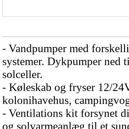
- Vandpumper med forskellig
systemer. Dykpumper ned til
solceller.
- Køleskab og fryser 12/24V
kolonihavehus, campingvog
- Ventilations kit forsynet d
og solvarmeanlæg til et sun