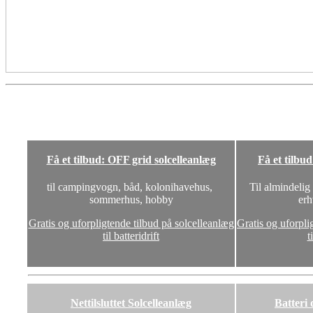
Få et tilbud: OFF grid solcelleanlæg
Få et tilbu
til campingvogn, båd, kolonihavehus,
Til almindelig
sommerhus, hobby
erh
Gratis og uforpligtende tilbud på solcelleanlæg
Gratis og uforpli
til batteridrift
t
Nettilsluttet Solcelleanlæg
Batteri 