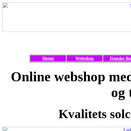
Home
Webshop
Danske lin
Online webshop med 
og 
Kvalitets solc