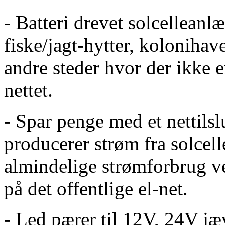
- Batteri drevet solcellean
fiske/jagt-hytter, kolonihav
andre steder hvor der ikke e
nettet.
- Spar penge med et nettils
producerer strøm fra solcel
almindelige strømforbrug 
på det offentlige el-net.
- Led pærer til 12V, 24V j