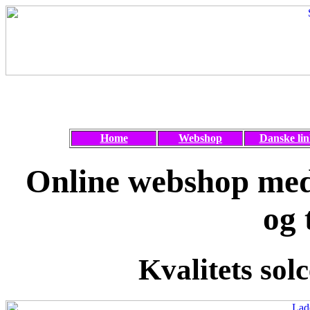
Home
Webshop
Danske lin
Online webshop med 
og 
Kvalitets solc