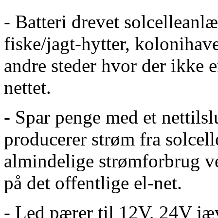
- Batteri drevet solcellean
fiske/jagt-hytter, kolonihav
andre steder hvor der ikke e
nettet.
- Spar penge med et nettils
producerer strøm fra solcel
almindelige strømforbrug 
på det offentlige el-net.
- Led pærer til 12V, 24V j