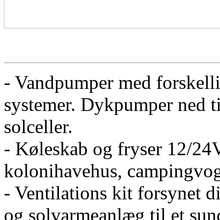
- Vandpumper med forskellig
systemer. Dykpumper ned til
solceller.
- Køleskab og fryser 12/24V
kolonihavehus, campingvog
- Ventilations kit forsynet d
og solvarmeanlæg til et sun