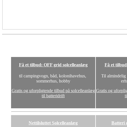
Få et tilbud: OFF grid solcelleanlæg
Få et tilbu
til campingvogn, båd, kolonihavehus,
Til almindelig
sommerhus, hobby
erh
Gratis og uforpligtende tilbud på solcelleanlæg
Gratis og uforpli
til batteridrift
t
Nettilsluttet Solcelleanlæg
Batteri 