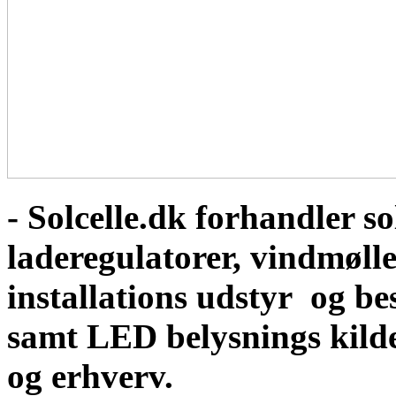
- Solcelle.dk forhandler sol
laderegulatorer, vindmølle
installations udstyr og b
samt LED belysnings kild
og erhverv.