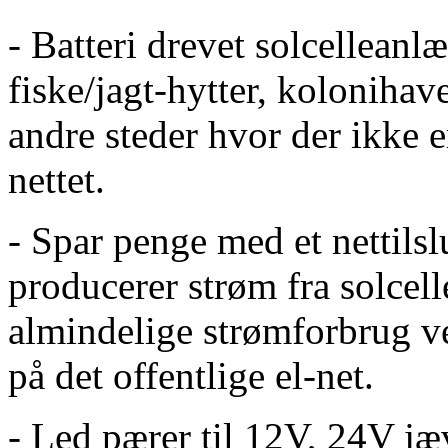
- Batteri drevet solcellean
fiske/jagt-hytter, kolonihav
andre steder hvor der ikke e
nettet.
- Spar penge med et nettils
producerer strøm fra solcel
almindelige strømforbrug 
på det offentlige el-net.
- Led pærer til 12V, 24V j