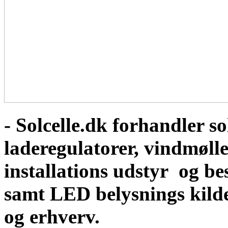
- Solcelle.dk forhandler sol
laderegulatorer, vindmølle
installations udstyr og b
samt LED belysnings kild
og erhverv.