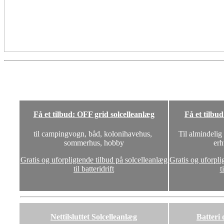
Få et tilbud: OFF grid solcelleanlæg
Få et tilbu
til campingvogn, båd, kolonihavehus,
Til almindelig
sommerhus, hobby
erh
Gratis og uforpligtende tilbud på solcelleanlæg
Gratis og uforpli
til batteridrift
t
Nettilsluttet Solcelleanlæg
Batteri 