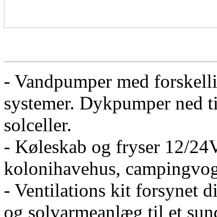
- Vandpumper med forskellig
systemer. Dykpumper ned til
solceller.
- Køleskab og fryser 12/24V
kolonihavehus, campingvog
- Ventilations kit forsynet d
og solvarmeanlæg til et sun