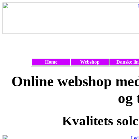
Home
Webshop
Danske lin
Online webshop med 
og 
Kvalitets solc