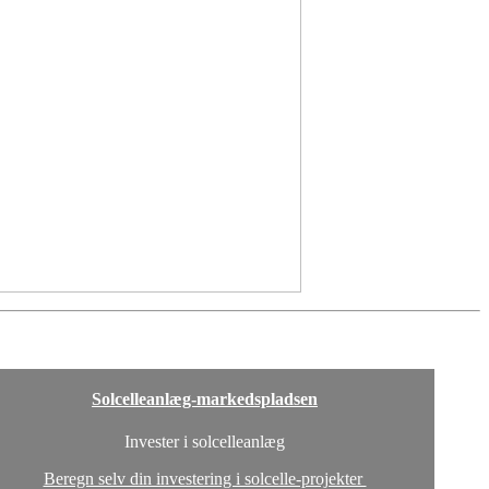
Solcelleanlæg-markedspladsen
Invester i solcelleanlæg
Beregn selv din investering i solcelle-projekter