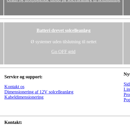
Batteri drevet solcelleanlæg
Ø systemer uden tilslutning til nettet
Go OFF grid
Nyt
Service og support:
Sid
Kontakt os
Lin
Dimensionering af 12V solcelleanlæg
Pro
Kabeldimensionering
Pop
Kontakt: