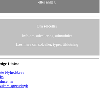
eller anlæg
Om solceller
Info om solceller og solmoduler
Læs mere om solceller, typer, tilslutning
tige Links:
ste Nyhedsbrev
ks
ducenter
ulære søgeudtryk