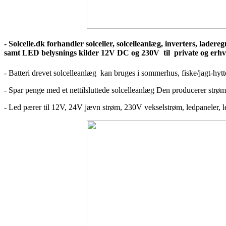
- Solcelle.dk forhandler solceller, solcelleanlæg, inverters, lader
samt LED belysnings kilder 12V DC og 230V til private og erhv
- Batteri drevet solcelleanlæg kan bruges i sommerhus, fiske/jagt-hytte
- Spar penge med et nettilsluttede solcelleanlæg Den producerer strøm
- Led pærer til 12V, 24V jævn strøm, 230V vekselstrøm, ledpaneler, ledbå