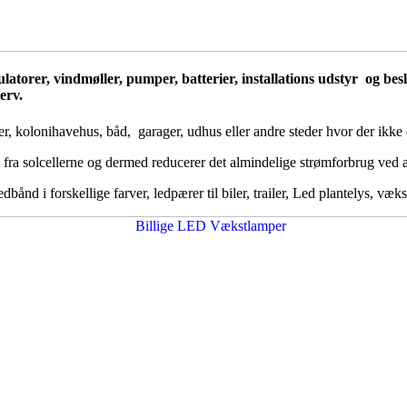
egulatorer, vindmøller, pumper, batterier, installations udstyr og b
erv.
r, kolonihavehus, båd, garager, udhus eller andre steder hvor der ikke e
 fra solcellerne og dermed reducerer det almindelige strømforbrug ved 
nd i forskellige farver, ledpærer til biler, trailer, Led plantelys, væks