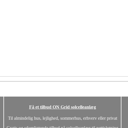
Få et tilbud ON Grid solcelleanlæg
Til almindelig hus, lejlighed, sommerhus, erhverv eller privat
Gratis og uforpligtende tilbud på solcelleanlæg til nettislutning