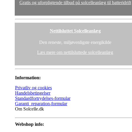
Gratis og uforpligtende tilbud på solcelleanlæg til batteridrift
Nettilsluttet Solcelleanlæg
Den reneste, miljøvenligste energikilde
Læs mere om nettilsluttede solcelleanlæg
Information:
Privatliv og cookies
Handelsbetingelser
Standardfortrydelses-formular
Garanti_reparation-formular
Om Solcelle.dk
Webshop info: