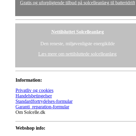
Gratis og uforpligtende tilbud på solcelleanlæg til batteridrift
Nettilsluttet Solcelleanlæg
Den reneste, miljøvenligste energikilde
Læs mere om nettilsluttede solcelleanlæg
Information:
Privatliv og cookies
Handelsbetingelser
Standardfortrydelses-formular
Garanti_reparation-formular
Om Solcelle.dk
Webshop info: