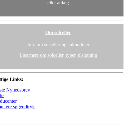
eller anlæg
Om solceller
Info om solceller og solmoduler
Læs mere om solceller, typer, tilslutning
tige Links:
ste Nyhedsbrev
ks
ducenter
ulære søgeudtryk