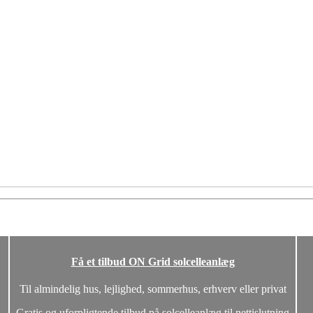
Få et tilbud ON Grid solcelleanlæg
Til almindelig hus, lejlighed, sommerhus, erhverv eller privat
Gratis og uforpligtende tilbud på solcelleanlæg til nettislutning