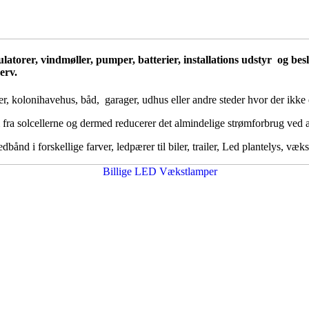
egulatorer, vindmøller, pumper, batterier, installations udstyr og b
erv.
r, kolonihavehus, båd, garager, udhus eller andre steder hvor der ikke e
 fra solcellerne og dermed reducerer det almindelige strømforbrug ved 
nd i forskellige farver, ledpærer til biler, trailer, Led plantelys, væks