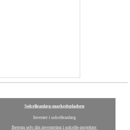
Solcelleanlæg-markedspladsen
Invester i solcelleanlæg
Beregn selv din investering i solcelle-projekter