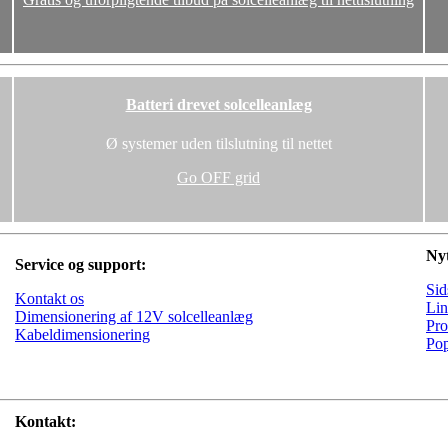
Batteri drevet solcelleanlæg
Ø systemer uden tilslutning til nettet
Go OFF grid
Nyt
Service og support:
Sid
Kontakt os
Lin
Dimensionering af 12V solcelleanlæg
Pro
Kabeldimensionering
Pop
Kontakt: