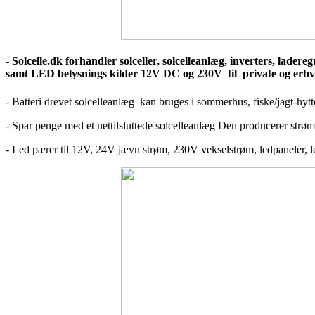
- Solcelle.dk forhandler solceller, solcelleanlæg, inverters, lader
samt LED belysnings kilder 12V DC og 230V til private og erhv
- Batteri drevet solcelleanlæg kan bruges i sommerhus, fiske/jagt-hytte
- Spar penge med et nettilsluttede solcelleanlæg Den producerer strøm
- Led pærer til 12V, 24V jævn strøm, 230V vekselstrøm, ledpaneler, ledbå