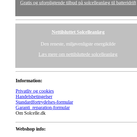
Gratis og uforpligtende tilbud på solcelleanlæg til batteridrift
Nettilsluttet Solcelleanlæg
Den reneste, miljøvenligste energikilde
Læs mere om nettilsluttede solcelleanlæg
Information:
Privatliv og cookies
Handelsbetingelser
Standardfortrydelses-formular
Garanti_reparation-formular
Om Solcelle.dk
Webshop info: