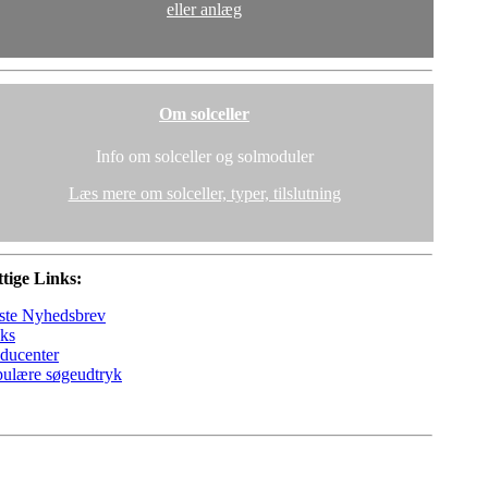
eller anlæg
Om solceller
Info om solceller og solmoduler
Læs mere om solceller, typer, tilslutning
tige Links:
ste Nyhedsbrev
ks
ducenter
ulære søgeudtryk