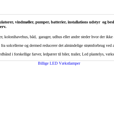
egulatorer, vindmøller, pumper, batterier, installations udstyr og b
erv.
r, kolonihavehus, båd, garager, udhus eller andre steder hvor der ikke e
 fra solcellerne og dermed reducerer det almindelige strømforbrug ved 
nd i forskellige farver, ledpærer til biler, trailer, Led plantelys, væks