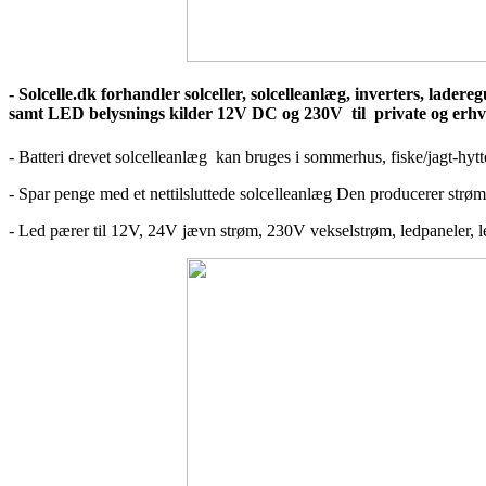
- Solcelle.dk forhandler solceller, solcelleanlæg, inverters, lader
samt LED belysnings kilder 12V DC og 230V til private og erhv
- Batteri drevet solcelleanlæg kan bruges i sommerhus, fiske/jagt-hytte
- Spar penge med et nettilsluttede solcelleanlæg Den producerer strøm
- Led pærer til 12V, 24V jævn strøm, 230V vekselstrøm, ledpaneler, ledbå