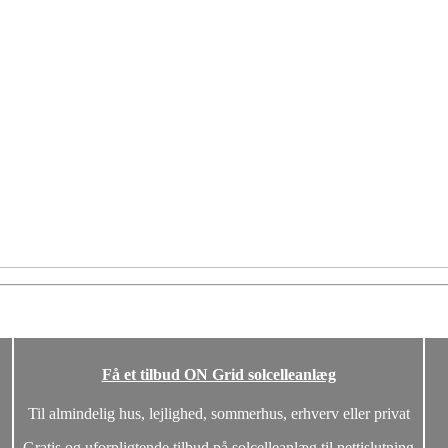
Få et tilbud ON Grid solcelleanlæg
Til almindelig hus, lejlighed, sommerhus, erhverv eller privat
Gratis og uforpligtende tilbud på solcelleanlæg til nettislutning