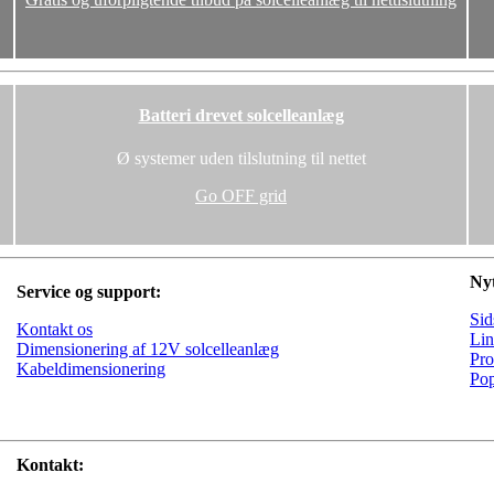
Batteri drevet solcelleanlæg
Ø systemer uden tilslutning til nettet
Go OFF grid
Nyt
Service og support:
Sid
Kontakt os
Lin
Dimensionering af 12V solcelleanlæg
Pro
Kabeldimensionering
Pop
Kontakt: