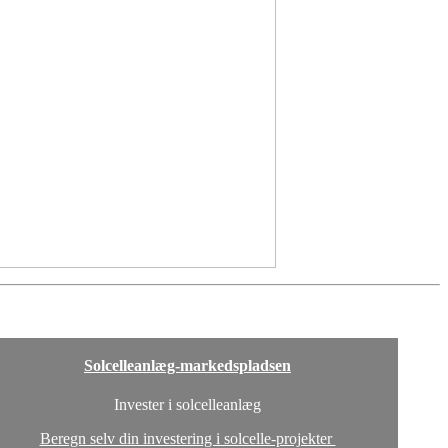
Solcelleanlæg-markedspladsen
Invester i solcelleanlæg
Beregn selv din investering i solcelle-projekter