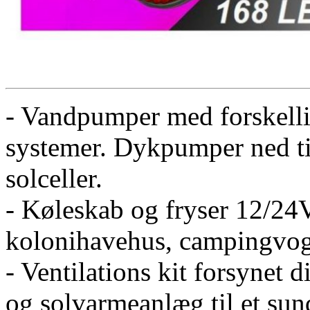
- Vandpumper med forskellig
systemer. Dykpumper ned til
solceller.
- Køleskab og fryser 12/24V
kolonihavehus, campingvog
- Ventilations kit forsynet d
og solvarmeanlæg til et sun