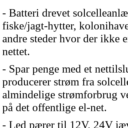
- Batteri drevet solcellean
fiske/jagt-hytter, kolonihav
andre steder hvor der ikke e
nettet.
- Spar penge med et nettils
producerer strøm fra solcel
almindelige strømforbrug 
på det offentlige el-net.
- Led pærer til 12V, 24V j