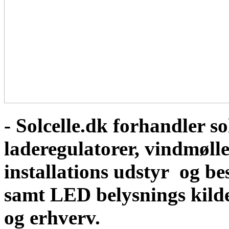
- Solcelle.dk forhandler sol
laderegulatorer, vindmølle
installations udstyr og b
samt LED belysnings kild
og erhverv.