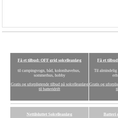
Få et tilbud: OFF grid solcelleanlæg
Få et tilbu
til campingvogn, båd, kolonihavehus,
Til almindelig
sommerhus, hobby
erh
Gratis og uforpligtende tilbud på solcelleanlæg
Gratis og uforpli
til batteridrift
t
Nettilsluttet Solcelleanlæg
Batteri 