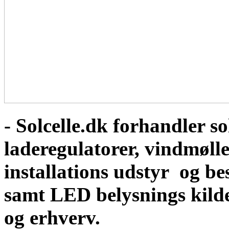
- Solcelle.dk forhandler sol
laderegulatorer, vindmølle
installations udstyr og b
samt LED belysnings kild
og erhverv.