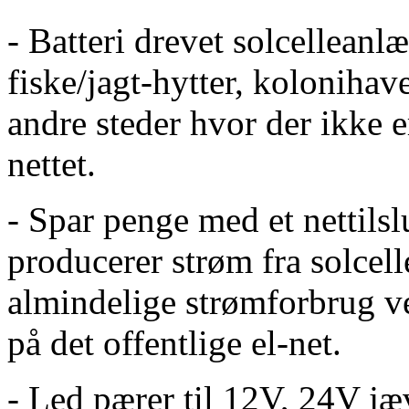
- Batteri drevet solcellean
fiske/jagt-hytter, kolonihav
andre steder hvor der ikke e
nettet.
- Spar penge med et nettils
producerer strøm fra solcel
almindelige strømforbrug 
på det offentlige el-net.
- Led pærer til 12V, 24V j