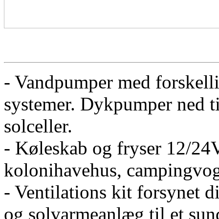
- Vandpumper med forskellig
systemer. Dykpumper ned til
solceller.
- Køleskab og fryser 12/24V
kolonihavehus, campingvog
- Ventilations kit forsynet d
og solvarmeanlæg til et sun