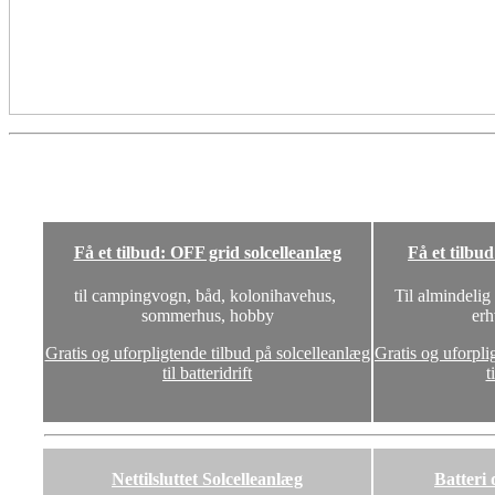
Få et tilbud: OFF grid solcelleanlæg
Få et tilbu
til campingvogn, båd, kolonihavehus,
Til almindelig
sommerhus, hobby
erh
Gratis og uforpligtende tilbud på solcelleanlæg
Gratis og uforpli
til batteridrift
t
Nettilsluttet Solcelleanlæg
Batteri 