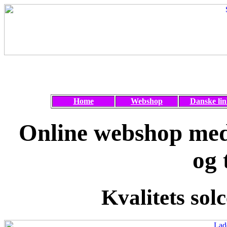
Home
Webshop
Danske lin
Online webshop med 
og 
Kvalitets solc