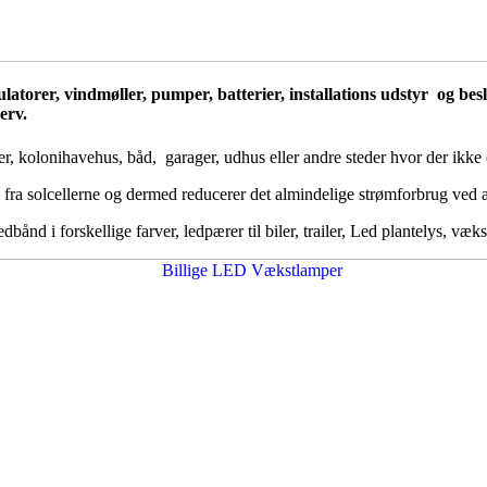
egulatorer, vindmøller, pumper, batterier, installations udstyr og b
erv.
r, kolonihavehus, båd, garager, udhus eller andre steder hvor der ikke e
 fra solcellerne og dermed reducerer det almindelige strømforbrug ved 
nd i forskellige farver, ledpærer til biler, trailer, Led plantelys, væks