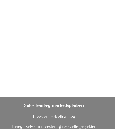
Solcelleanlæg-markedspladsen
Invester i solcelleanlæg
Beregn selv din investering i solcelle-projekter