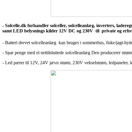
- Solcelle.dk forhandler solceller, solcelleanlæg, inverters, lader
samt LED belysnings kilder 12V DC og 230V til private og erhv
- Batteri drevet solcelleanlæg kan bruges i sommerhus, fiske/jagt-hytte
- Spar penge med et nettilsluttede solcelleanlæg Den producerer strøm
- Led pærer til 12V, 24V jævn strøm, 230V vekselstrøm, ledpaneler, ledbå