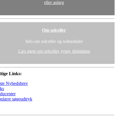
eller anlæg
Om solceller
Info om solceller og solmoduler
Læs mere om solceller, typer, tilslutning
tige Links:
ste Nyhedsbrev
ks
ducenter
ulære søgeudtryk