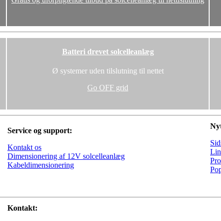
Batteri drevet solcelleanlæg
Ø systemer uden tilslutning til nettet
Go OFF grid
Nyt
Service og support:
Sid
Kontakt os
Lin
Dimensionering af 12V solcelleanlæg
Pro
Kabeldimensionering
Pop
Kontakt: