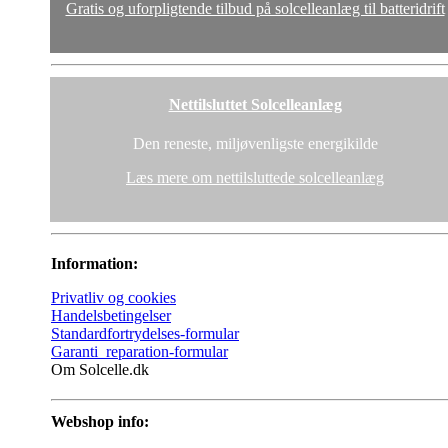
Gratis og uforpligtende tilbud på solcelleanlæg til batteridrift
Nettilsluttet Solcelleanlæg
Den reneste, miljøvenligste energikilde
Læs mere om nettilsluttede solcelleanlæg
Information:
Privatliv og cookies
Handelsbetingelser
Standardfortrydelses-formular
Garanti_reparation-formular
Om Solcelle.dk
Webshop info: