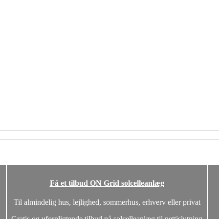
Få et tilbud ON Grid solcelleanlæg
Til almindelig hus, lejlighed, sommerhus, erhverv eller privat
Gratis og uforpligtende tilbud på solcelleanlæg til nettislutning