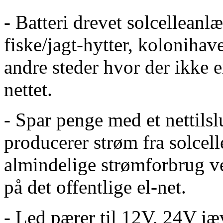
- Batteri drevet solcellean
fiske/jagt-hytter, kolonihav
andre steder hvor der ikke e
nettet.
- Spar penge med et nettils
producerer strøm fra solcel
almindelige strømforbrug 
på det offentlige el-net.
- Led pærer til 12V, 24V j