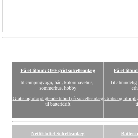
Få et tilbud: OFF grid solcelleanlæg
Få et tilbu
til campingvogn, båd, kolonihavehus,
Til almindelig
sommerhus, hobby
erh
Gratis og uforpligtende tilbud på solcelleanlæg
Gratis og uforpli
til batteridrift
t
Nettilsluttet Solcelleanlæg
Batteri 