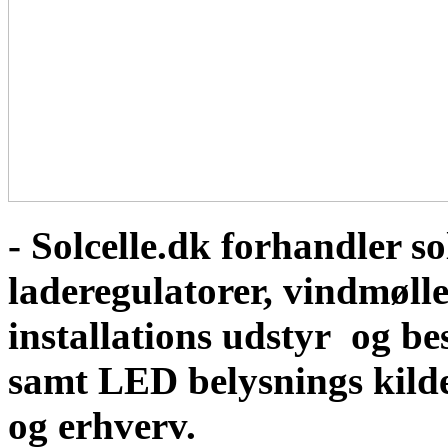
- Solcelle.dk forhandler sol
laderegulatorer, vindmølle
installations udstyr og b
samt LED belysnings kild
og erhverv.