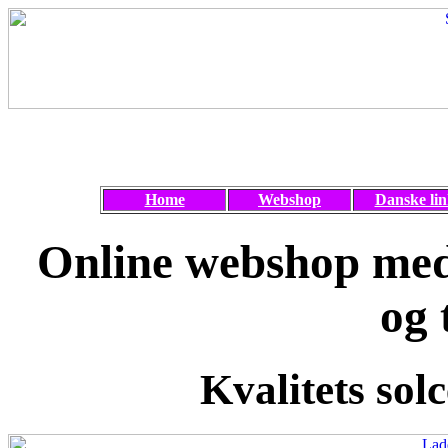
Home
Webshop
Danske lin
Online webshop med 
og 
Kvalitets solc