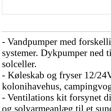
- Vandpumper med forskellig
systemer. Dykpumper ned til
solceller.
- Køleskab og fryser 12/24V
kolonihavehus, campingvog
- Ventilations kit forsynet d
og solvarmeanlæg til et sun