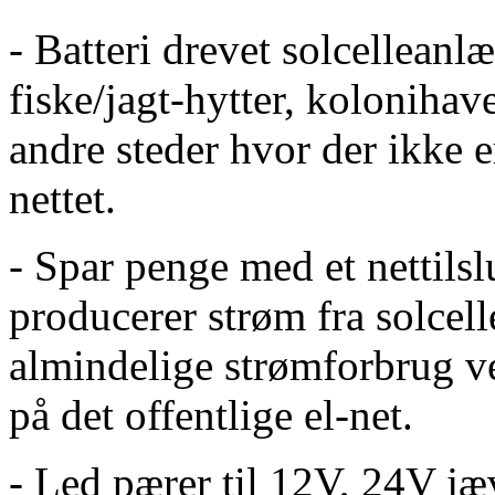
- Batteri drevet solcellean
fiske/jagt-hytter, kolonihav
andre steder hvor der ikke e
nettet.
- Spar penge med et nettils
producerer strøm fra solcel
almindelige strømforbrug 
på det offentlige el-net.
- Led pærer til 12V, 24V j