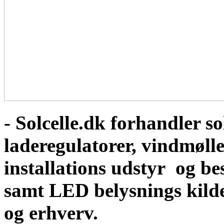
- Solcelle.dk forhandler sol
laderegulatorer, vindmølle
installations udstyr og b
samt LED belysnings kild
og erhverv.