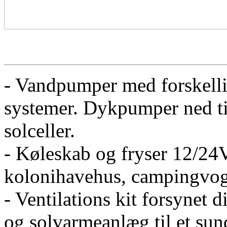
- Vandpumper med forskellig
systemer. Dykpumper ned til
solceller.
- Køleskab og fryser 12/24V
kolonihavehus, campingvog
- Ventilations kit forsynet d
og solvarmeanlæg til et sun