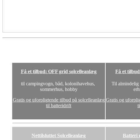
Få et tilbud: OFF grid solcelleanlæg
Få et tilbu
til campingvogn, båd, kolonihavehus,
Til almindelig
sommerhus, hobby
erh
Gratis og uforpligtende tilbud på solcelleanlæg
Gratis og uforpli
til batteridrift
t
Nettilsluttet Solcelleanlæg
Batteri 