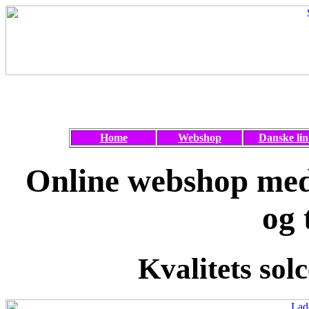
Home
Webshop
Danske lin
Online webshop med 
og 
Kvalitets solc