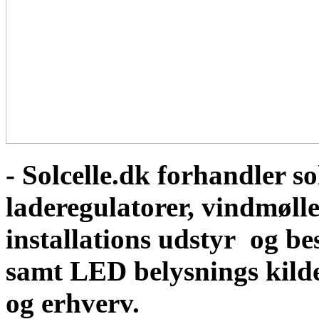
- Solcelle.dk forhandler sol
laderegulatorer, vindmølle
installations udstyr og b
samt LED belysnings kild
og erhverv.