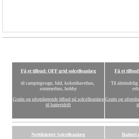
Få et tilbud: OFF grid solcelleanlæg
Få et tilbu
til campingvogn, båd, kolonihavehus,
Til almindelig
sommerhus, hobby
erh
Gratis og uforpligtende tilbud på solcelleanlæg
Gratis og uforpli
til batteridrift
t
Nettilsluttet Solcelleanlæg
Batteri 