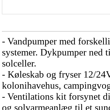
- Vandpumper med forskellig
systemer. Dykpumper ned til
solceller.
- Køleskab og fryser 12/24V
kolonihavehus, campingvog
- Ventilations kit forsynet d
og solvarmeanlæg til et sun