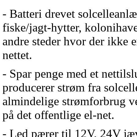
- Batteri drevet solcellean
fiske/jagt-hytter, kolonihav
andre steder hvor der ikke e
nettet.
- Spar penge med et nettils
producerer strøm fra solcel
almindelige strømforbrug 
på det offentlige el-net.
- Led pærer til 12V, 24V j