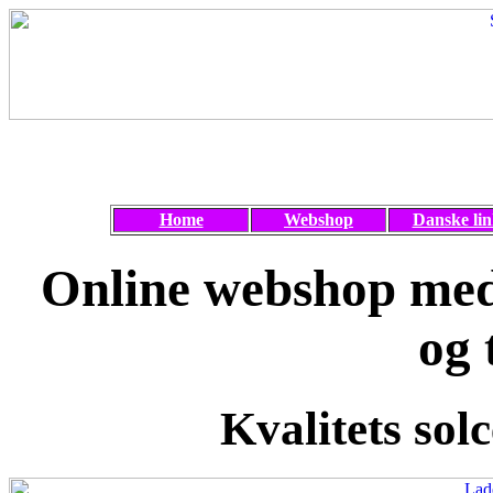
Home
Webshop
Danske lin
Online webshop med 
og 
Kvalitets solc