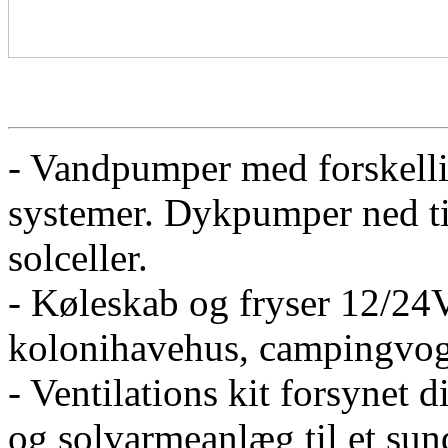
- Vandpumper med forskellig
systemer. Dykpumper ned til
solceller.
- Køleskab og fryser 12/24V
kolonihavehus, campingvog
- Ventilations kit forsynet d
og solvarmeanlæg til et sun