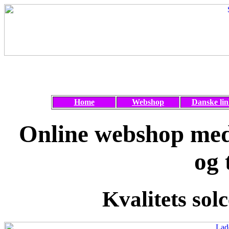
Home
Webshop
Danske lin
Online webshop med 
og 
Kvalitets solc