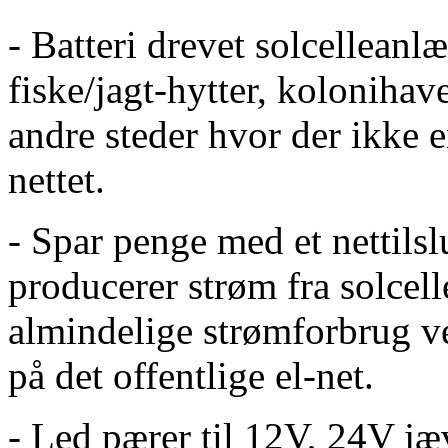
- Batteri drevet solcellean
fiske/jagt-hytter, kolonihav
andre steder hvor der ikke e
nettet.
- Spar penge med et nettils
producerer strøm fra solcel
almindelige strømforbrug 
på det offentlige el-net.
- Led pærer til 12V, 24V j