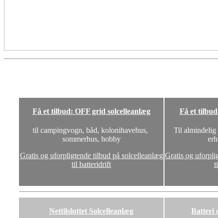
Få et tilbud: OFF grid solcelleanlæg
Få et tilbu
til campingvogn, båd, kolonihavehus,
Til almindelig
sommerhus, hobby
erh
Gratis og uforpligtende tilbud på solcelleanlæg
Gratis og uforpli
til batteridrift
t
Nettilsluttet Solcelleanlæg
Batteri 