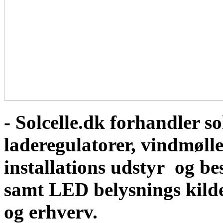
- Solcelle.dk forhandler sol
laderegulatorer, vindmølle
installations udstyr og b
samt LED belysnings kild
og erhverv.