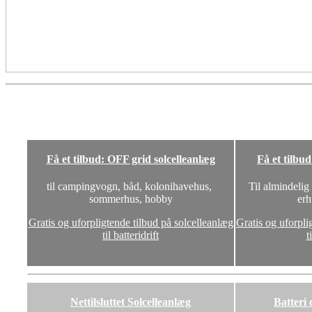
Få et tilbud: OFF grid solcelleanlæg
Få et tilbu
til campingvogn, båd, kolonihavehus,
Til almindelig
sommerhus, hobby
erh
Gratis og uforpligtende tilbud på solcelleanlæg
Gratis og uforpli
til batteridrift
t
Nettilsluttet Solcelleanlæg
Batteri 