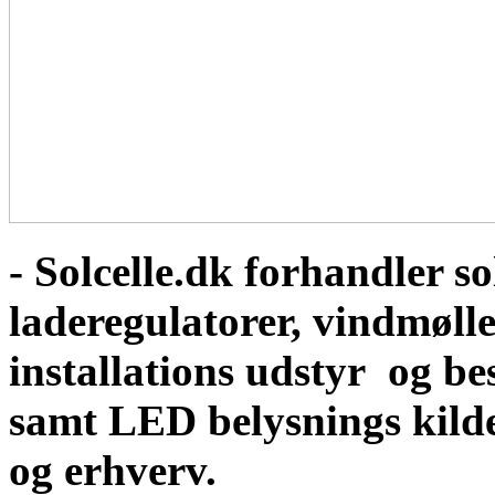
- Solcelle.dk forhandler sol
laderegulatorer, vindmølle
installations udstyr og b
samt LED belysnings kild
og erhverv.