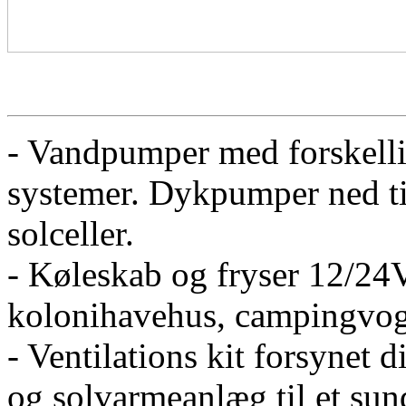
- Vandpumper med forskellig
systemer. Dykpumper ned til
solceller.
- Køleskab og fryser 12/24V
kolonihavehus, campingvog
- Ventilations kit forsynet d
og solvarmeanlæg til et sun