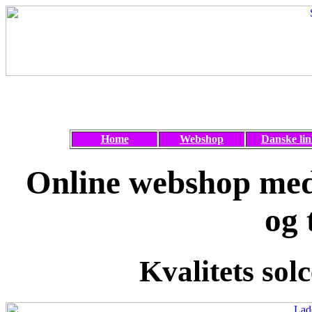
Home
Webshop
Danske lin
Online webshop med 
og 
Kvalitets solc