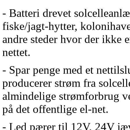
- Batteri drevet solcellean
fiske/jagt-hytter, kolonihav
andre steder hvor der ikke e
nettet.
- Spar penge med et nettils
producerer strøm fra solcel
almindelige strømforbrug 
på det offentlige el-net.
- Led pærer til 12V, 24V j