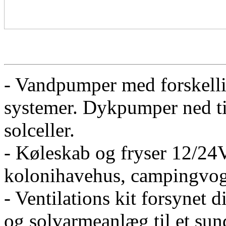
- Vandpumper med forskellig
systemer. Dykpumper ned til
solceller.
- Køleskab og fryser 12/24V
kolonihavehus, campingvog
- Ventilations kit forsynet d
og solvarmeanlæg til et sun