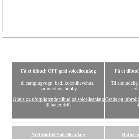
Få et tilbud: OFF grid solcelleanlæg
Få et tilbu
til campingvogn, båd, kolonihavehus,
Til almindelig
sommerhus, hobby
erh
Gratis og uforpligtende tilbud på solcelleanlæg
Gratis og uforpli
til batteridrift
t
Nettilsluttet Solcelleanlæg
Batteri 