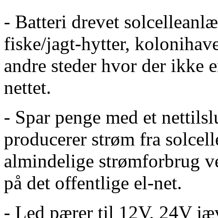
- Batteri drevet solcellean
fiske/jagt-hytter, kolonihav
andre steder hvor der ikke e
nettet.
- Spar penge med et nettils
producerer strøm fra solcel
almindelige strømforbrug 
på det offentlige el-net.
- Led pærer til 12V, 24V j