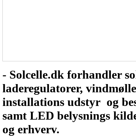
- Solcelle.dk forhandler sol
laderegulatorer, vindmølle
installations udstyr og b
samt LED belysnings kild
og erhverv.