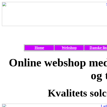
Home
Webshop
Danske lin
Online webshop med 
og 
Kvalitets solc