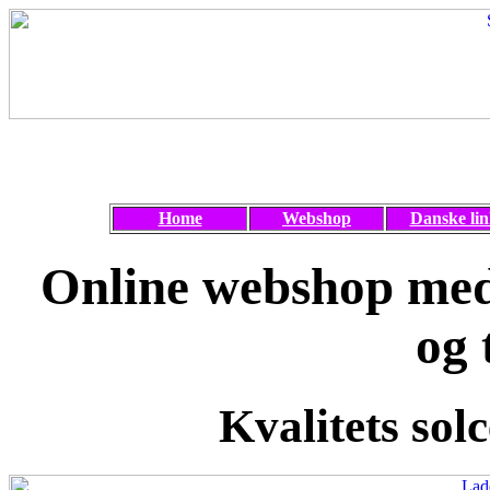
Home
Webshop
Danske lin
Online webshop med 
og 
Kvalitets solc