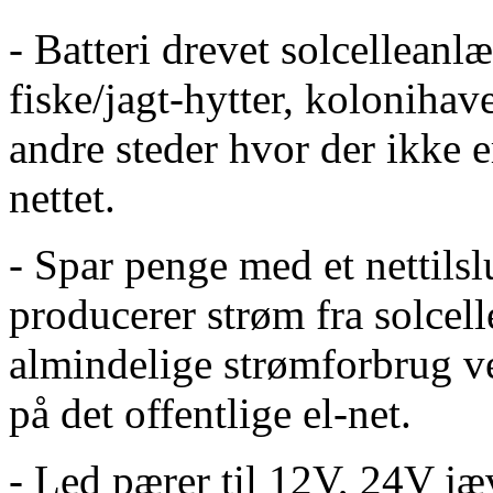
- Batteri drevet solcellean
fiske/jagt-hytter, kolonihav
andre steder hvor der ikke e
nettet.
- Spar penge med et nettils
producerer strøm fra solcel
almindelige strømforbrug 
på det offentlige el-net.
- Led pærer til 12V, 24V j