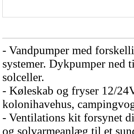
- Vandpumper med forskellig
systemer. Dykpumper ned til
solceller.
- Køleskab og fryser 12/24V
kolonihavehus, campingvog
- Ventilations kit forsynet d
og solvarmeanlæg til et sun