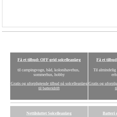
Få et tilbud: OFF grid solcelleanlæg
Få et tilbu
til campingvogn, båd, kolonihavehus,
Til almindelig
sommerhus, hobby
erh
Gratis og uforpligtende tilbud på solcelleanlæg
Gratis og uforpli
til batteridrift
t
Nettilsluttet Solcelleanlæg
Batteri 