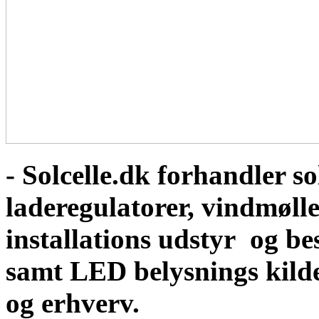
- Solcelle.dk forhandler sol
laderegulatorer, vindmølle
installations udstyr og b
samt LED belysnings kild
og erhverv.