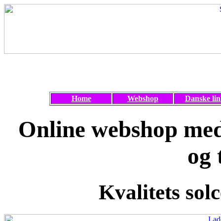
Home
Webshop
Danske lin
Online webshop med 
og 
Kvalitets solc