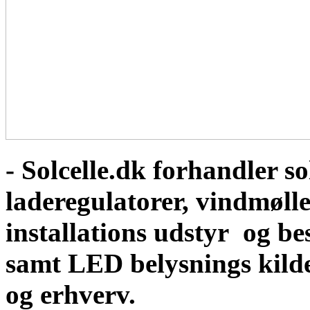
- Solcelle.dk forhandler sol
laderegulatorer, vindmølle
installations udstyr og b
samt LED belysnings kild
og erhverv.