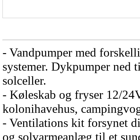
- Vandpumper med forskellig
systemer. Dykpumper ned til
solceller.
- Køleskab og fryser 12/24V
kolonihavehus, campingvog
- Ventilations kit forsynet d
og solvarmeanlæg til et sun