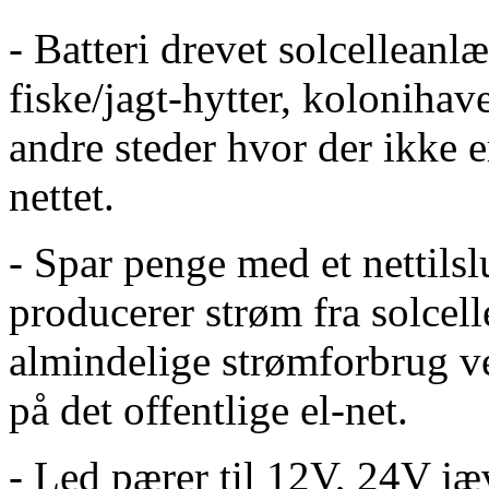
- Batteri drevet solcellean
fiske/jagt-hytter, kolonihav
andre steder hvor der ikke e
nettet.
- Spar penge med et nettils
producerer strøm fra solcel
almindelige strømforbrug 
på det offentlige el-net.
- Led pærer til 12V, 24V j