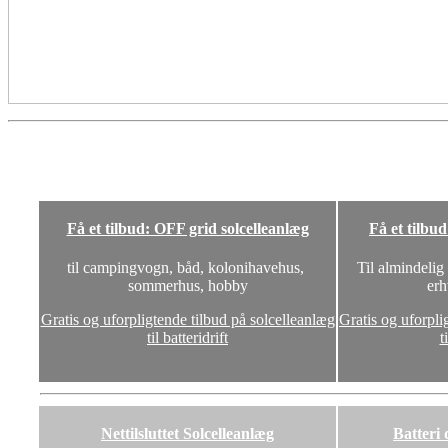
Få et tilbud: OFF grid solcelleanlæg
Få et tilbu
til campingvogn, båd, kolonihavehus,
Til almindelig
sommerhus, hobby
erh
Gratis og uforpligtende tilbud på solcelleanlæg
Gratis og uforpli
til batteridrift
t
Nettilsluttet Solcelleanlæg
Batteri 