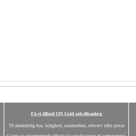
Få et tilbud ON Grid solcelleanlæg
Til almindelig hus, lejlighed, sommerhus, erhverv eller privat
Gratis og uforpligtende tilbud på solcelleanlæg til nettislutning