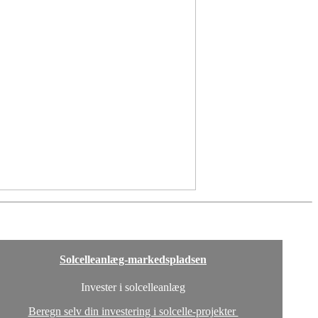
Solcelleanlæg-markedspladsen
Invester i solcelleanlæg
Beregn selv din investering i solcelle-projekter