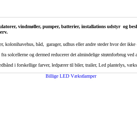
egulatorer, vindmøller, pumper, batterier, installations udstyr og b
erv.
r, kolonihavehus, båd, garager, udhus eller andre steder hvor der ikke e
 fra solcellerne og dermed reducerer det almindelige strømforbrug ved 
nd i forskellige farver, ledpærer til biler, trailer, Led plantelys, væks