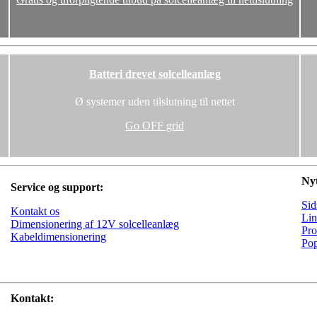
Batteri drevet solcelleanlæg
Ø systemer uden tilslutning til nettet
Go OFF grid
Nyt
Service og support:
Sid
Kontakt os
Lin
Dimensionering af 12V solcelleanlæg
Pro
Kabeldimensionering
Pop
Kontakt: