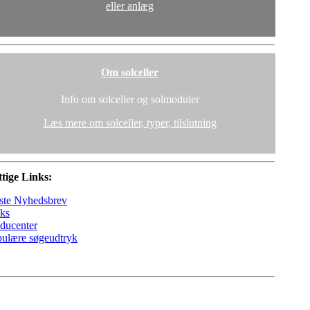
eller anlæg
Om solceller
Info om solceller og solmoduler
Læs mere om solceller, typer, tilslutning
tige Links:
ste Nyhedsbrev
ks
ducenter
ulære søgeudtryk