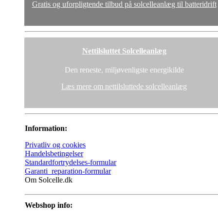
Gratis og uforpligtende tilbud på solcelleanlæg til batteridrift
Nettilsluttet Solcelleanlæg
Den reneste, miljøvenligste energikilde
Læs mere om nettilsluttede solcelleanlæg
Information:
Privatliv og cookies
Handelsbetingelser
Standardfortrydelses-formular
Garanti_reparation-formular
Om Solcelle.dk
Webshop info: