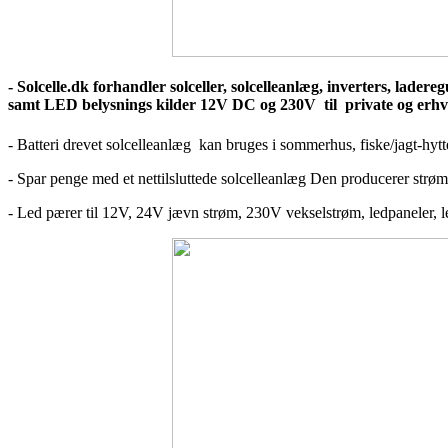
- Solcelle.dk forhandler solceller, solcelleanlæg, inverters, lader
samt LED belysnings kilder 12V DC og 230V til private og erhv
- Batteri drevet solcelleanlæg kan bruges i sommerhus, fiske/jagt-hytte
- Spar penge med et nettilsluttede solcelleanlæg Den producerer strøm
- Led pærer til 12V, 24V jævn strøm, 230V vekselstrøm, ledpaneler, ledbå