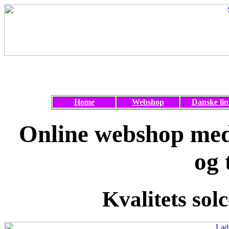
Home
Webshop
Danske lin
Online webshop med 
og 
Kvalitets solc