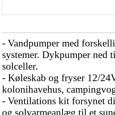
- Vandpumper med forskellig
systemer. Dykpumper ned til
solceller.
- Køleskab og fryser 12/24V
kolonihavehus, campingvog
- Ventilations kit forsynet d
og solvarmeanlæg til et sun