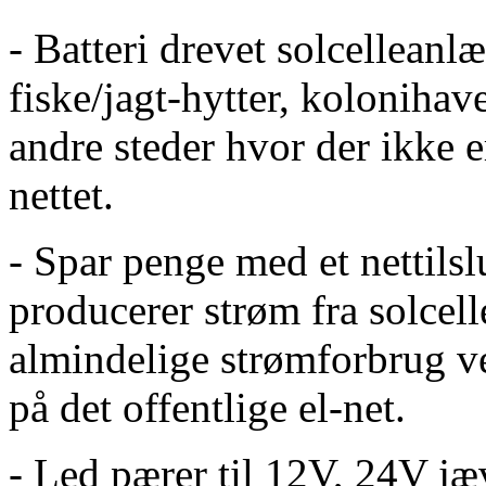
- Batteri drevet solcellean
fiske/jagt-hytter, kolonihav
andre steder hvor der ikke e
nettet.
- Spar penge med et nettils
producerer strøm fra solcel
almindelige strømforbrug 
på det offentlige el-net.
- Led pærer til 12V, 24V j