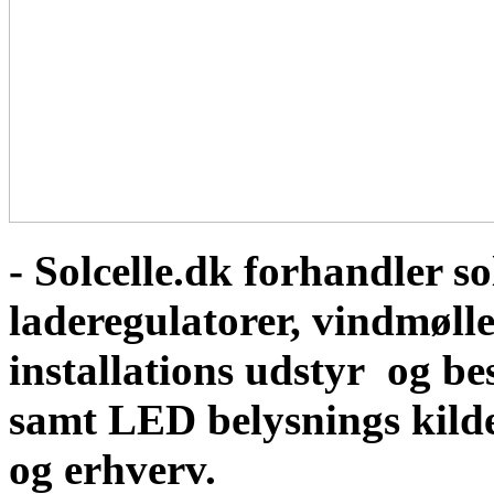
- Solcelle.dk forhandler sol
laderegulatorer, vindmølle
installations udstyr og b
samt LED belysnings kild
og erhverv.