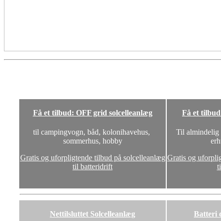
Få et tilbud: OFF grid solcelleanlæg
Få et tilbu
til campingvogn, båd, kolonihavehus,
Til almindelig
sommerhus, hobby
erh
Gratis og uforpligtende tilbud på solcelleanlæg
Gratis og uforpli
til batteridrift
t
Nettilsluttet Solcelleanlæg
Batteri 