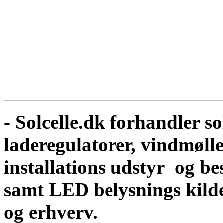
- Solcelle.dk forhandler sol
laderegulatorer, vindmølle
installations udstyr og b
samt LED belysnings kild
og erhverv.