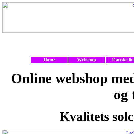
Home
Webshop
Danske lin
Online webshop med 
og 
Kvalitets solc