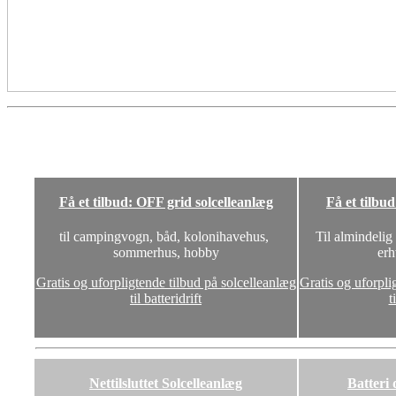
Få et tilbud: OFF grid solcelleanlæg
Få et tilbu
til campingvogn, båd, kolonihavehus,
Til almindelig
sommerhus, hobby
erh
Gratis og uforpligtende tilbud på solcelleanlæg
Gratis og uforpli
til batteridrift
t
Nettilsluttet Solcelleanlæg
Batteri 