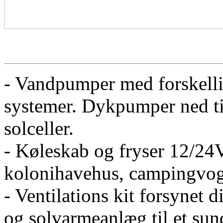
- Vandpumper med forskellig
systemer. Dykpumper ned til
solceller.
- Køleskab og fryser 12/24V
kolonihavehus, campingvog
- Ventilations kit forsynet d
og solvarmeanlæg til et sun