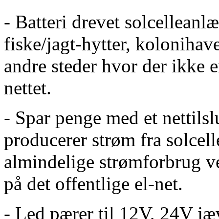
- Batteri drevet solcellean
fiske/jagt-hytter, kolonihav
andre steder hvor der ikke e
nettet.
- Spar penge med et nettils
producerer strøm fra solcel
almindelige strømforbrug 
på det offentlige el-net.
- Led pærer til 12V, 24V j