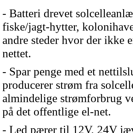
- Batteri drevet solcellean
fiske/jagt-hytter, kolonihav
andre steder hvor der ikke e
nettet.
- Spar penge med et nettils
producerer strøm fra solcel
almindelige strømforbrug 
på det offentlige el-net.
- Led pærer til 12V, 24V j