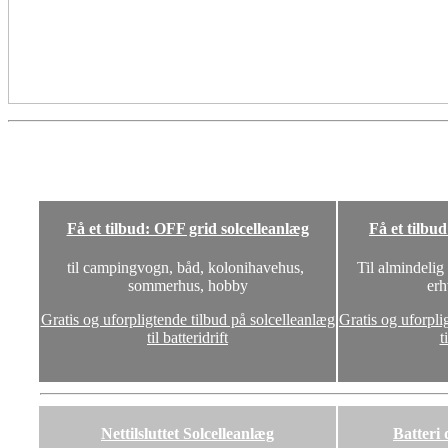
Få et tilbud: OFF grid solcelleanlæg
Få et tilbu
til campingvogn, båd, kolonihavehus,
Til almindelig
sommerhus, hobby
erh
Gratis og uforpligtende tilbud på solcelleanlæg
Gratis og uforpli
til batteridrift
t
Nettilsluttet Solcelleanlæg
Batteri 