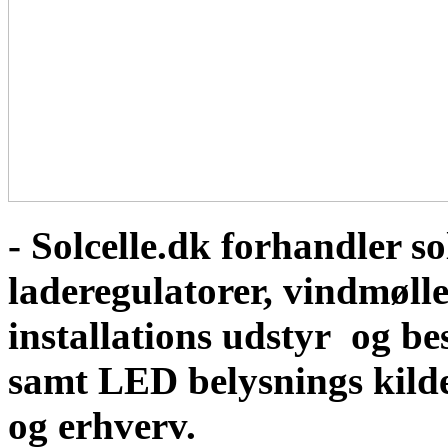
- Solcelle.dk forhandler sol
laderegulatorer, vindmølle
installations udstyr og b
samt LED belysnings kild
og erhverv.