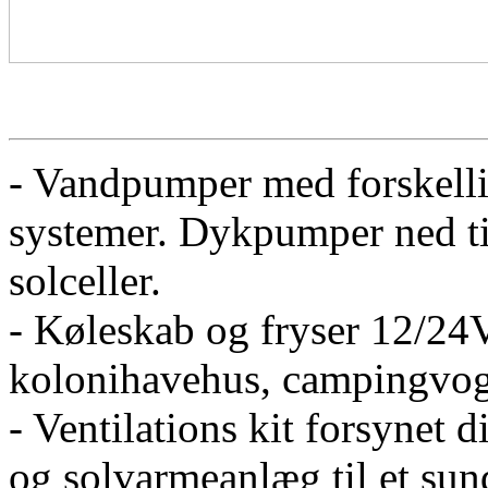
- Vandpumper med forskellig
systemer. Dykpumper ned til
solceller.
- Køleskab og fryser 12/24V
kolonihavehus, campingvog
- Ventilations kit forsynet d
og solvarmeanlæg til et sun