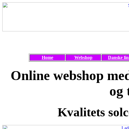
Home
Webshop
Danske lin
Online webshop med 
og 
Kvalitets solc