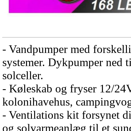
- Vandpumper med forskellig
systemer. Dykpumper ned til
solceller.
- Køleskab og fryser 12/24V
kolonihavehus, campingvog
- Ventilations kit forsynet d
og solvarmeanlæg til et sun