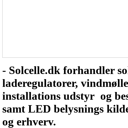
- Solcelle.dk forhandler sol
laderegulatorer, vindmølle
installations udstyr og b
samt LED belysnings kild
og erhverv.