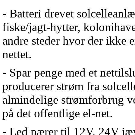
- Batteri drevet solcellean
fiske/jagt-hytter, kolonihav
andre steder hvor der ikke e
nettet.
- Spar penge med et nettils
producerer strøm fra solcel
almindelige strømforbrug 
på det offentlige el-net.
- Led pærer til 12V, 24V j