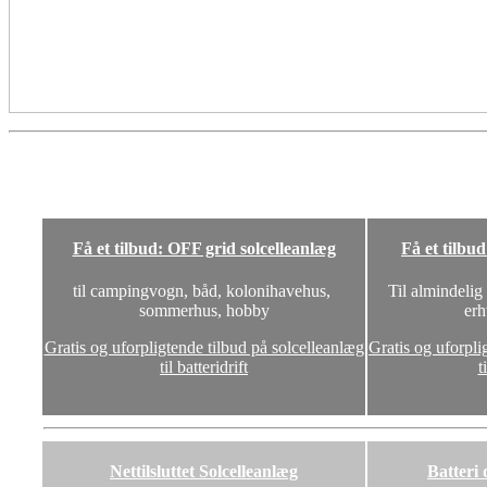
Få et tilbud: OFF grid solcelleanlæg
Få et tilbu
til campingvogn, båd, kolonihavehus,
Til almindelig
sommerhus, hobby
erh
Gratis og uforpligtende tilbud på solcelleanlæg
Gratis og uforpli
til batteridrift
t
Nettilsluttet Solcelleanlæg
Batteri 