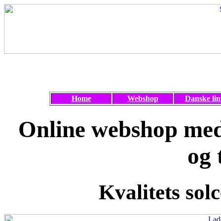
Home
Webshop
Danske lin
Online webshop med 
og 
Kvalitets solc