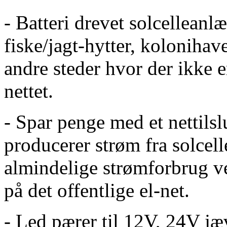
- Batteri drevet solcellean
fiske/jagt-hytter, kolonihav
andre steder hvor der ikke e
nettet.
- Spar penge med et nettils
producerer strøm fra solcel
almindelige strømforbrug 
på det offentlige el-net.
- Led pærer til 12V, 24V j