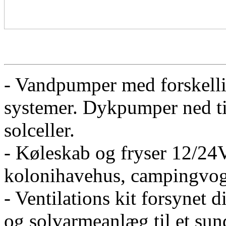
- Vandpumper med forskellig
systemer. Dykpumper ned til
solceller.
- Køleskab og fryser 12/24V
kolonihavehus, campingvog
- Ventilations kit forsynet d
og solvarmeanlæg til et sun