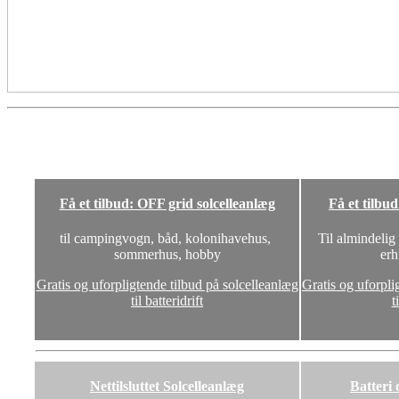
Få et tilbud: OFF grid solcelleanlæg
Få et tilbu
til campingvogn, båd, kolonihavehus,
Til almindelig
sommerhus, hobby
erh
Gratis og uforpligtende tilbud på solcelleanlæg
Gratis og uforpli
til batteridrift
t
Nettilsluttet Solcelleanlæg
Batteri 