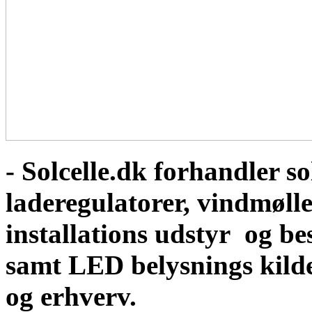
- Solcelle.dk forhandler sol
laderegulatorer, vindmølle
installations udstyr og b
samt LED belysnings kild
og erhverv.